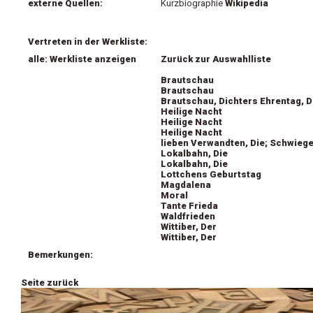
externe Quellen:
Kurzbiographie
Wikipedia
Vertreten in der Werkliste:
alle: Werkliste anzeigen
Zurück zur Auswahlliste
Brautschau
Brautschau
Brautschau, Dichters Ehrentag, D
Heilige Nacht
Heilige Nacht
Heilige Nacht
lieben Verwandten, Die; Schwiege
Lokalbahn, Die
Lokalbahn, Die
Lottchens Geburtstag
Magdalena
Moral
Tante Frieda
Waldfrieden
Wittiber, Der
Wittiber, Der
Bemerkungen:
Seite zurück