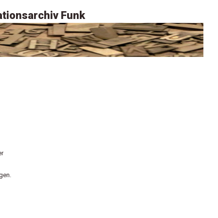
tionsarchiv Funk
er
gen.