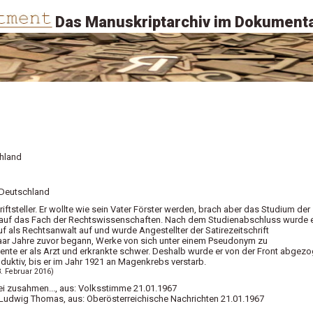
Das Manuskriptarchiv im Dokumenta
hland
 Deutschland
ftsteller. Er wollte wie sein Vater Förster werden, brach aber das Studium der
 auf das Fach der Rechtswissenschaften. Nach dem Studienabschluss wurde 
f als Rechtsanwalt auf und wurde Angestellter der Satirezeitschrift
n paar Jahre zuvor begann, Werke von sich unter einem Pseudonym zu
diente er als Arzt und erkrankte schwer. Deshalb wurde er von der Front abgezo
oduktiv, bis er im Jahr 1921 an Magenkrebs verstarb.
8. Februar 2016)
frei zusahmen..., aus: Volksstimme 21.01.1967
g Ludwig Thomas, aus: Oberösterreichische Nachrichten 21.01.1967