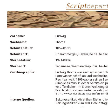
Vorname:
Ludwig
Nachname:
Thoma
Geburtsdatum:
1867-01-21
Geburtsort:
Oberammergau, Bayern, heute Deutsc
Sterbedatum:
1921-08-26
Sterbeort:
Tegernsee, Weimarer Republik, heute
Kurzbiographie:
Ludwig Thoma war ein bayrischer Schri
Forstwissenschaft ab und wechselte
Rechtsanwalt. 1899 gab er seinen Beru
Simplicissimus, in der er bereits ei
veröffentlichen. Im Ersten Weltkrieg 
Er schrieb trotzdem weiterhin sehr pr
zit. n.: www.wikipedia.org (abgerufen am 0
interne Quellen:
Zeitungsartikel: Mir stähen fäst und 
Zeitungsartikel: Zum 100. Geburtsta