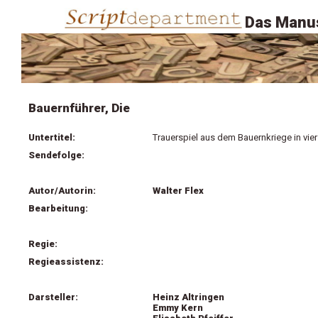
Das Manus
Bauernführer, Die
Untertitel:
Trauerspiel aus dem Bauernkriege in vie
Sendefolge:
Autor/Autorin:
Walter Flex
Bearbeitung:
Regie:
Regieassistenz:
Darsteller:
Heinz Altringen
Emmy Kern