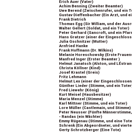
Erich Auer (Vater)
Achim Benning (Zweiter Beamter)
Uwe Berend (Zwischenrufer, und ein T
Gustav Dieffenbacher (Ein Arzt, und e
Frank Dietrich
Thomas Egg (Sir William, und der Ausr
Walter Gellert (Soldat, und ein Toter)
Peter Gerhard (Sancroft, und ein Pfar
Hans Gratzer (einer der Eingeschloss
Julia Gschnitzer (Mutter)
Arnfried Hanke
Frank Hoffmann (Dr. Wilkins)
Melanie Horeschowsky (Erste Frauen
Manfred Inger (Erster Beamter )
Helmut Janatsch (Alston, und LÉstran
Christa Köllner (Kind)
Josef Krastel (Greis)
Fritz Lehmann
Helmut Lex (einer der Eingeschlossen
Günther Lieder (Stimme, und ein Toter
Fred Liewehr (König)
Kurt Meisel (Hausbesitzer)
Maria Menzel (Stimme)
Karl Mittner (Stimme, und ein Toter)
Lore Müller (Castlemain, und Stimme)
Peter Neusser (Fünfte Männerstimme,
- Randas (ein Wächter)
Emmy Rügenau (Stimme, und eine Tote
Schrenk (Ein Abgeordneter, und viert
Gerty Schrotzberger (Eine Tote)