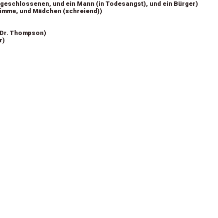
ngeschlossenen, und ein Mann (in Todesangst), und ein Bürger)
timme, und Mädchen (schreiend))
 Dr. Thompson)
r)