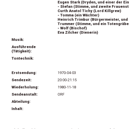
Eugen Stark (Dryden, und einer der Ei
- Stefan (Stimme, und zweite Frauens
Curth Anatol Tichy (Lord Killgrew)
- Tomma (ein Wächter)
Heinrich Trimbur (Bürgermeister, und
Trummer (Stimme, und ein Totengräbe
- Wolf (Bischof)
Eva Zilcher (Dienerin)
Musik:
Ausführende
(Tätigkeit):
Tontechnik:
Erstsendung:
1970-04-03
Sendezeit:
20:00-21:15
Wiederholung:
1980-11-18
Sendeanstalt:
ORF
Abteilung:
Inhalt: