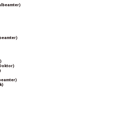
albeamter)
lbeamter)
)
Doktor)
)
lbeamter)
k)