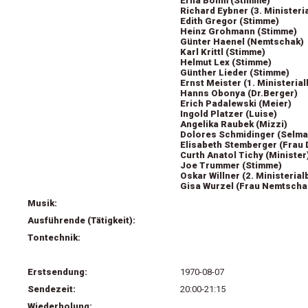
Erna Böhm (Stimme)
Richard Eybner (3. Ministeri
Edith Gregor (Stimme)
Heinz Grohmann (Stimme)
Günter Haenel (Nemtschak)
Karl Krittl (Stimme)
Helmut Lex (Stimme)
Günther Lieder (Stimme)
Ernst Meister (1. Ministeria
Hanns Obonya (Dr.Berger)
Erich Padalewski (Meier)
Ingold Platzer (Luise)
Angelika Raubek (Mizzi)
Dolores Schmidinger (Selma
Elisabeth Stemberger (Frau 
Curth Anatol Tichy (Minister
Joe Trummer (Stimme)
Oskar Willner (2. Ministeria
Gisa Wurzel (Frau Nemtscha
Musik:
Ausführende (Tätigkeit):
Tontechnik:
Erstsendung:
1970-08-07
Sendezeit:
20:00-21:15
Wiederholung: