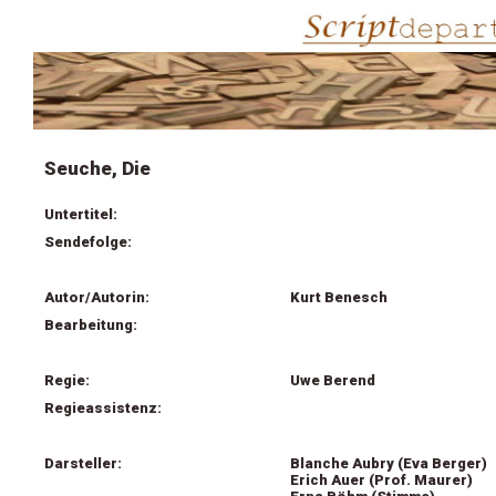
Seuche, Die
Untertitel:
Sendefolge:
Autor/Autorin:
Kurt Benesch
Bearbeitung:
Regie:
Uwe Berend
Regieassistenz:
Darsteller:
Blanche Aubry (Eva Berger)
Erich Auer (Prof. Maurer)