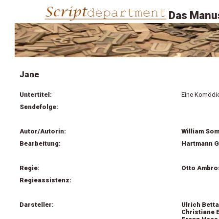
Das Manus
Jane
Untertitel:
Eine Komödi
Sendefolge:
Autor/Autorin:
William So
Bearbeitung:
Hartmann G
Regie:
Otto Ambro
Regieassistenz:
Darsteller:
Ulrich Bett
Christiane 