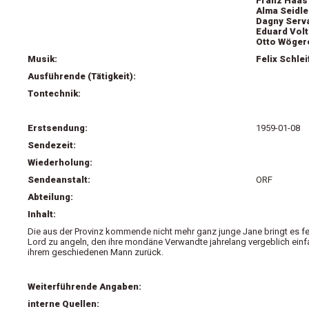
Franz Haas 
Alma Seidle
Dagny Serva
Eduard Volt
Otto Wögere
Musik:
Felix Schlei
Ausführende (Tätigkeit):
Tontechnik:
Erstsendung:
1959-01-08
Sendezeit:
Wiederholung:
Sendeanstalt:
ORF
Abteilung:
Inhalt:
Die aus der Provinz kommende nicht mehr ganz junge Jane bringt es fer
Lord zu angeln, den ihre mondäne Verwandte jahrelang vergeblich einf
ihrem geschiedenen Mann zurück.
Weiterführende Angaben:
interne Quellen: