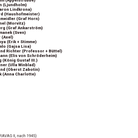
im (Appelstrubbe)
n (Ljundholm)
Baron Lindkrona)
rd (Haushofmeister)
meidler (Graf Horn)
el (Morvitz)
erg (Graf Ankarström)
smanek (Sven)
 (Axel)
ya (Erik + Stimme)
lo (Gajsa Lisa)
d Richter (Professor + Büttel)
ann (Elis von Schröderheim)
 (König Gustaf III.)
ner (Ulla Winblad)
nd (Oberst Zabotin)
ik (Anna Charlotte)
RAVAG II, nach 1945)