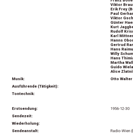
Franz Böhe
Viktor Brau
Erik Frey (
Paul Gerha
Viktor Gsch
Günter Haen
Kurt Jaggb
Rudolf Kri
Karl Mittner
Hanns Obon
Gertrud Ram
Hans Raimun
Willy Schum
Hans Thimig
Martha Wall
Guido Wiela
Alice Zlatn
Musik:
Otto Walter
Ausführende (Tätigkeit):
Tontechnik:
Erstsendung:
1956-12-30
Sendezeit:
Wiederholung:
Sendeanstalt:
Radio-Wien (