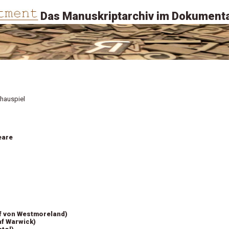
Das Manuskriptarchiv im Dokumenta
chauspiel
eare
f von Westmoreland)
af Warwick)