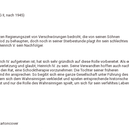
II, nach 1945)
 ganzen Regierungszeit von Verschwörungen bedroht, die von seinen Söhnen
en Tod zu behaupten, doch noch in seiner Sterbestunde plagt ihn sein schlechtes
inrich V. sein Nachfolger.
 IV. aufgetreten ist, hat sich sehr gründlich auf diese Rolle vorbereitet. Als e
erletzung und glaubt, Heinrich IV. zu sein. Seine Verwandten hoffen auch nac
n den Rat, eine Schocktherapie vorzunehmen: Die Tochter seiner früheren
t und ihn ansprechen. So begibt sich eine ganze Gesellschaft unter Führung des
e nähern sich dem Wahnsinnigen verkleidet und spielen entsprechende historische
ist und nur die Rolle des Wahnsinnigen spielt, um sich für sein verfehltes Leben
artoncover