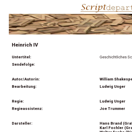
Heinrich IV
Untertitel:
Geschichtliches S
Sendefolge:
Autor/Autorin:
William Shakesp
Bearbeitung:
Ludwig Unger
Regie:
Ludwig Unger
Regieassistenz:
Joe Trummer
Darsteller:
Hans Brand (Gra
Karl Fochler (Gr