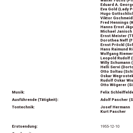
Walter Fuchs (Pi
Eduard A. George
Eva Gold (Lady P
Hugo Gottschlic
Viktor Gschmeidl
Fred Hennings (K
Hanns Ernst Jäge
Michael Janisch 
Ernst Meister (
Dorothea Neff (F
Ernst Pröckl (Sc
Hans Raimund Ri
Wolfgang Riemer
Leopold Rudolf (
Willy Schumann 
Helli Servi (Dor
Otto Soltau (Sch
Oskar Wegrostek 
Rudolf Oskar Wi
Otto Wögerer (Si
Musik:
Felix Schleiffeld
Ausführende (Tätigkeit):
Adolf Pascher (S
Tontechnik:
Josef Hermann
Kurt Pascher
Erstsendung:
1955-12-10