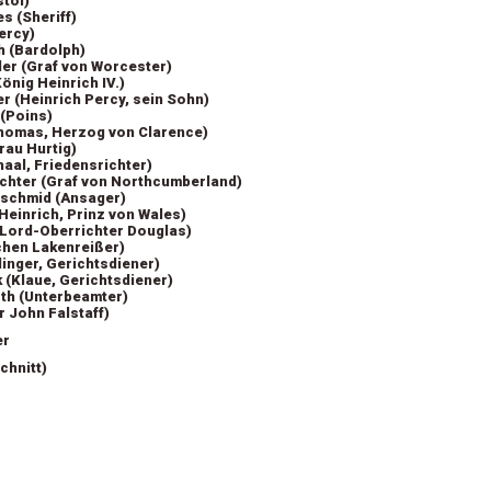
stol)
s (Sheriff)
ercy)
h (Bardolph)
er (Graf von Worcester)
önig Heinrich IV.)
r (Heinrich Percy, sein Sohn)
(Poins)
Thomas, Herzog von Clarence)
rau Hurtig)
haal, Friedensrichter)
chter (Graf von Northcumberland)
schmid (Ansager)
Heinrich, Prinz von Wales)
(Lord-Oberrichter Douglas)
tchen Lakenreißer)
linger, Gerichtsdiener)
(Klaue, Gerichtsdiener)
sth (Unterbeamter)
r John Falstaff)
er
chnitt)