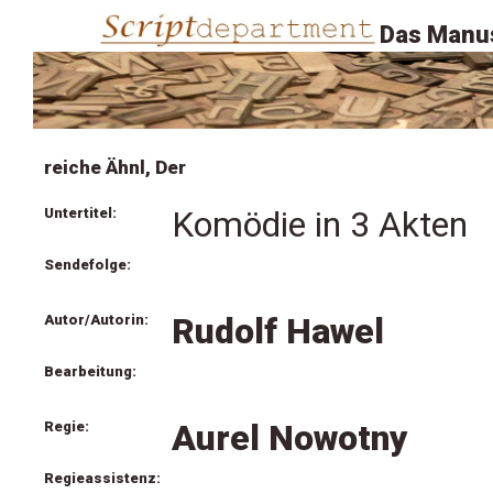
Das Manus
reiche Ähnl, Der
Untertitel:
Komödie in 3 Akten
Sendefolge:
Autor/Autorin:
Rudolf Hawel
Bearbeitung:
Regie:
Aurel Nowotny
Regieassistenz: