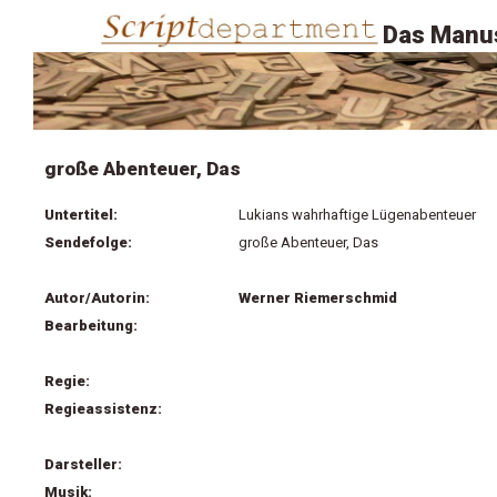
Das Manus
große Abenteuer, Das
Untertitel:
Lukians wahrhaftige Lügenabenteuer
Sendefolge:
große Abenteuer, Das
Autor/Autorin:
Werner Riemerschmid
Bearbeitung:
Regie:
Regieassistenz:
Darsteller:
Musik: