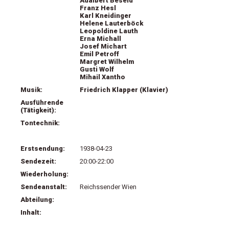
Adalbert Beseld
Franz Hesl
Karl Kneidinger
Helene Lauterböck
Leopoldine Lauth
Erna Michall
Josef Michart
Emil Petroff
Margret Wilhelm
Gusti Wolf
Mihail Xantho
Musik:
Friedrich Klapper (Klavier)
Ausführende
(Tätigkeit):
Tontechnik:
Erstsendung:
1938-04-23
Sendezeit:
20:00-22:00
Wiederholung:
Sendeanstalt:
Reichssender Wien
Abteilung:
Inhalt: