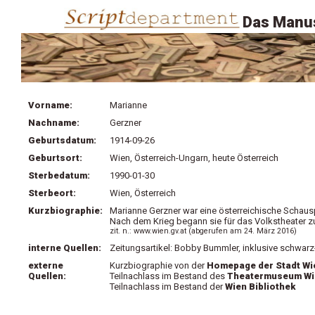
Das Manus
Vorname:
Marianne
Nachname:
Gerzner
Geburtsdatum:
1914-09-26
Geburtsort:
Wien, Österreich-Ungarn, heute Österreich
Sterbedatum:
1990-01-30
Sterbeort:
Wien, Österreich
Kurzbiographie:
Marianne Gerzner war eine österreichische Schauspi
Nach dem Krieg begann sie für das Volkstheater z
zit. n.: www.wien.gv.at (abgerufen am 24. März 2016)
interne Quellen:
Zeitungsartikel: Bobby Bummler, inklusive schwar
externe
Kurzbiographie von der
Homepage der Stadt Wi
Quellen:
Teilnachlass im Bestand des
Theatermuseum Wi
Teilnachlass im Bestand der
Wien Bibliothek