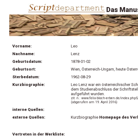
Das Manus
Vorname:
Leo
Nachname:
Lenz
Geburtsdatum:
1878-01-02
Geburtsort:
Wien, Österreich-Ungarn, heute Österr
Sterbedatum:
1962-08-29
Kurzbiographie:
Leo Lenz war ein österreichischer Schr
dem Studienabschluss der Schriftstell
aufgeführt wurden.
zit. n.: www.felix-bloch-erben.de/index.p
(abgerufen am 19. April 2016)
interne Quellen:
externe Quellen:
Kurzbiographie
Homepage des Verla
Vertreten in der Werkliste: