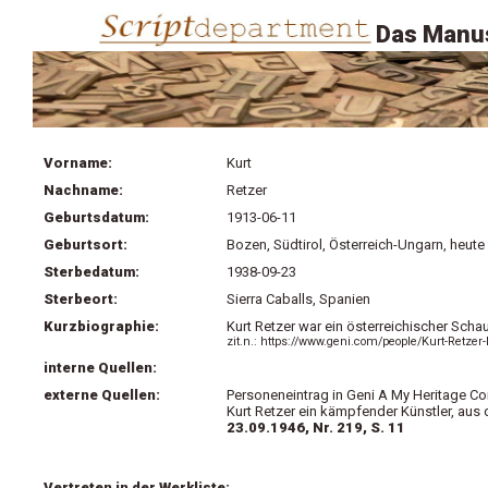
Das Manus
Vorname:
Kurt
Nachname:
Retzer
Geburtsdatum:
1913-06-11
Geburtsort:
Bozen, Südtirol, Österreich-Ungarn, heute 
Sterbedatum:
1938-09-23
Sterbeort:
Sierra Caballs, Spanien
Kurzbiographie:
Kurt Retzer war ein österreichischer Schau
zit.n.: https://www.geni.com/people/Kurt-Retze
interne Quellen:
externe Quellen:
Personeneintrag in Geni A My Heritage C
Kurt Retzer ein kämpfender Künstler, aus
23.09.1946, Nr. 219, S. 11
Vertreten in der Werkliste: