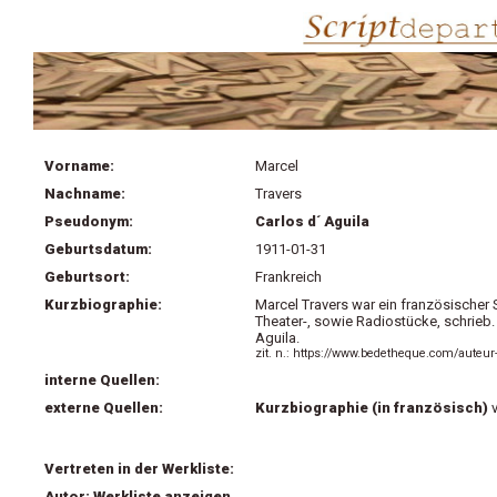
Vorname:
Marcel
Nachname:
Travers
Pseudonym:
Carlos d´ Aguila
Geburtsdatum:
1911-01-31
Geburtsort:
Frankreich
Kurzbiographie:
Marcel Travers war ein französischer 
Theater-, sowie Radiostücke, schrie
Aguila.
zit. n.: https://www.bedetheque.com/auteur
interne Quellen:
externe Quellen:
Kurzbiographie (in französisch)
v
Vertreten in der Werkliste:
Autor: Werkliste anzeigen