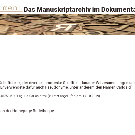
Das Manuskriptarchiv im Dokumenta
Schriftsteller, der diverse humoreske Schriften, darunter Witzesammlungen un
b. Er verwendete dafür auch Pseudonyme, unter anderem den Namen Carlos d´
-45759-BD-D-aguila-Carlos.html (zuletzt abgerufen am 17.10.2019)
on der Homepage Bedetheque