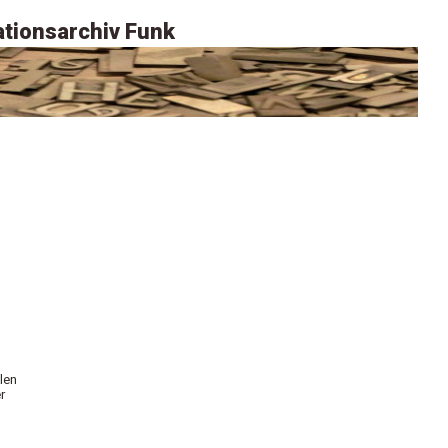
tionsarchiv Funk
len
r