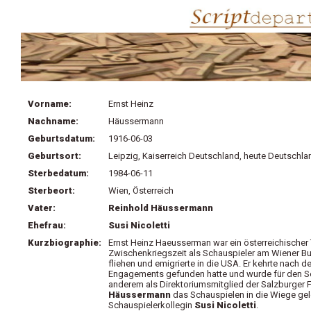
Vorname:
Ernst Heinz
Nachname:
Häussermann
Geburtsdatum:
1916-06-03
Geburtsort:
Leipzig, Kaiserreich Deutschland, heute Deutschla
Sterbedatum:
1984-06-11
Sterbeort:
Wien, Österreich
Vater:
Reinhold Häussermann
Ehefrau:
Susi Nicoletti
Kurzbiographie:
Ernst Heinz Haeusserman war ein österreichischer T
Zwischenkriegszeit als Schauspieler am Wiener Bur
fliehen und emigrierte in die USA. Er kehrte nach 
Engagements gefunden hatte und wurde für den Send
anderem als Direktoriumsmitglied der Salzburger F
Häussermann
das Schauspielen in die Wiege gele
Schauspielerkollegin
Susi Nicoletti
.