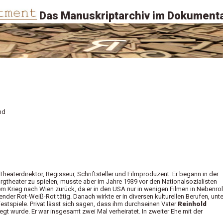
Das Manuskriptarchiv im Dokumenta
nd
heaterdirektor, Regisseur, Schriftsteller und Filmproduzent. Er begann in der
gtheater zu spielen, musste aber im Jahre 1939 vor den Nationalsozialisten
dem Krieg nach Wien zurück, da er in den USA nur in wenigen Filmen in Nebenrol
er Rot-Weiß-Rot tätig. Danach wirkte er in diversen kulturellen Berufen, unte
estspiele. Privat lässt sich sagen, dass ihm durchseinen Vater
Reinhold
gt wurde. Er war insgesamt zwei Mal verheiratet. In zweiter Ehe mit der