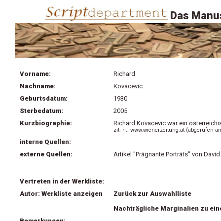
Das Manus
Vorname:
Richard
Nachname:
Kovacevic
Geburtsdatum:
1930
Sterbedatum:
2005
Kurzbiographie:
Richard Kovacevic war ein österreichis
zit. n.: www.wienerzeitung.at (abgerufen am
interne Quellen:
externe Quellen:
Artikel "Prägnante Porträts" von Davi
Vertreten in der Werkliste:
Autor: Werkliste anzeigen
Zurück zur Auswahlliste
Nachträgliche Marginalien zu ein
Bemerkungen: