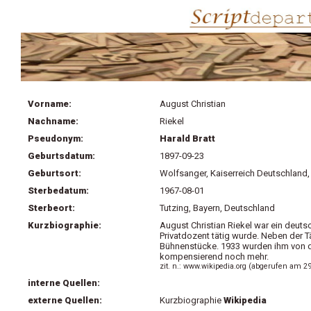
Vorname:
August Christian
Nachname:
Riekel
Pseudonym:
Harald Bratt
Geburtsdatum:
1897-09-23
Geburtsort:
Wolfsanger, Kaiserreich Deutschland,
Sterbedatum:
1967-08-01
Sterbeort:
Tutzing, Bayern, Deutschland
Kurzbiographie:
August Christian Riekel war ein deut
Privatdozent tätig wurde. Neben der T
Bühnenstücke. 1933 wurden ihm von d
kompensierend noch mehr.
zit. n.: www.wikipedia.org (abgerufen am 2
interne Quellen:
externe Quellen:
Kurzbiographie
Wikipedia