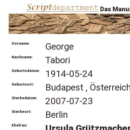
Das Manus
Vorname:
George
Nachname:
Tabori
Geburtsdatum:
1914-05-24
Geburtsort:
Budapest , Österreic
Sterbedatum:
2007-07-23
Sterbeort:
Berlin
Ehefrau:
Ursula Grützmacher