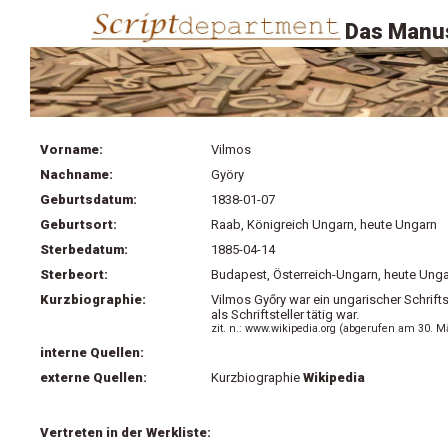
Das Manus
Vorname:
Vilmos
Nachname:
Györy
Geburtsdatum:
1838-01-07
Geburtsort:
Raab, Königreich Ungarn, heute Ungarn
Sterbedatum:
1885-04-14
Sterbeort:
Budapest, Österreich-Ungarn, heute Ung
Kurzbiographie:
Vilmos Győry war ein ungarischer Schrift
als Schriftsteller tätig war.
zit. n.: www.wikipedia.org (abgerufen am 30. M
interne Quellen:
externe Quellen:
Kurzbiographie
Wikipedia
Vertreten in der Werkliste: