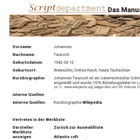
Das Manus
Vorname:
Johannes
Nachname:
Twaroch
Geburtsdatum:
1942-03-12
Geburtsort:
Weleschin, Drittes Reich, heute Tschechien
Kurzbiographie:
Johannes Twaroch ist ein österreichischer Schri
angestellt und wurde 1976 Abteilungsleiter im 
zit. n.: www.wikipedia.org (abgerufen am 09. Februar 2
interne Quellen:
externe Quellen:
Kurzbiographie
Wikipedia
Vertreten in der Werkliste:
Darsteller:
Zurück zur Auswahlliste
Werkliste
anzeigen
Atlantis ruft