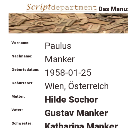
Das Manus
Vorname:
Paulus
Nachname:
Manker
Geburtsdatum:
1958-01-25
Geburtsort:
Wien, Österreich
Mutter:
Hilde Sochor
Vater:
Gustav Manker
Schwester:
Katharina Manker