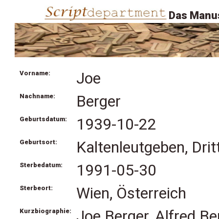
Das Manus
Vorname:
Joe
Nachname:
Berger
Geburtsdatum:
1939-10-22
Geburtsort:
Kaltenleutgeben, Drit
Sterbedatum:
1991-05-30
Sterbeort:
Wien, Österreich
Kurzbiographie:
Joe Berger, Alfred Be