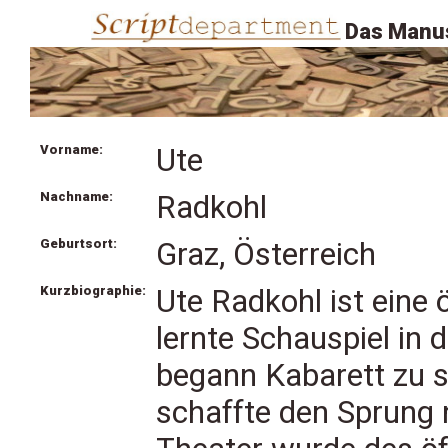
Das Manus
Vorname:
Ute
Nachname:
Radkohl
Geburtsort:
Graz, Österreich
Kurzbiographie:
Ute Radkohl ist eine 
lernte Schauspiel in
begann Kabarett zu 
schaffte den Sprung 