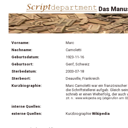
Das Manus
Vorname:
Marc
Nachname:
Camoletti
Geburtsdatum:
1923-11-16
Geburtsort:
Genf, Schweiz
Sterbedatum:
2003-07-18
Sterbeort:
Deauville, Frankreich
Kurzbiographie:
Marc Camoletti war ein französischer 
die Schriftstellerei aufgab. Gleich s
schrieb er einen Welterfolg, der auch 
zit. n.: www.wikipedia.org (abgerufen am 0
interne Quellen:
externe Quellen:
Kurzbiographie
Wikipedia