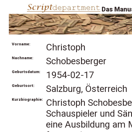
Das Manus
Vorname:
Christoph
Nachname:
Schobesberger
Geburtsdatum:
1954-02-17
Geburtsort:
Salzburg, Österreich
Kurzbiographie:
Christoph Schobesber
Schauspieler und Sän
eine Ausbildung am 