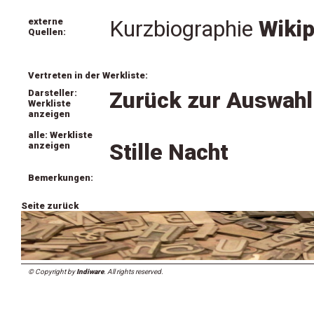
externe
Kurzbiographie
Wikip
Quellen:
Vertreten in der Werkliste:
Darsteller:
Zurück zur Auswahl
Werkliste
anzeigen
alle: Werkliste
Stille Nacht
anzeigen
Bemerkungen:
Seite zurück
© Copyright by
Indiware
. All rights reserved.