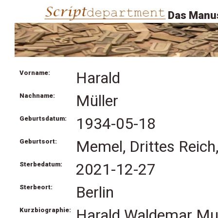
Das Manus
Vorname:
Harald
Nachname:
Müller
Geburtsdatum:
1934-05-18
Geburtsort:
Memel, Drittes Reich,
Sterbedatum:
2021-12-27
Sterbeort:
Berlin
Kurzbiographie:
Harald Waldemar Muel