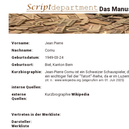
Das Manus
Vorname:
Jean Pierre
Nachname:
Cornu
Geburtsdatum:
1949-03-24
Geburtsort:
Biel, Kanton Bern
Kurzbiographie:
Jean-Pierre Cornu ist ein Schweizer Schauspieler, d
ein wichtiger Teil der "Tatort"-Reihe, da er im Luz
zit. n.: www.wikipedia.org (abgerufen am 01. Juli 2025)
interne Quellen:
externe
Kurzbiographie
Wikipedia
Quellen:
Vertreten in der Werkliste:
Darsteller:
Werkliste