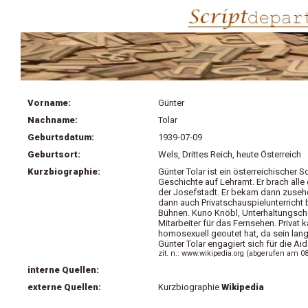
Vorname:
Günter
Nachname:
Tolar
Geburtsdatum:
1939-07-09
Geburtsort:
Wels, Drittes Reich, heute Österreich
Kurzbiographie:
Günter Tolar ist ein österreichischer
Geschichte auf Lehramt. Er brach alle 
der Josefstadt. Er bekam dann zusehe
dann auch Privatschauspielunterricht 
Bühnen. Kuno Knöbl, Unterhaltungschef
Mitarbeiter für das Fernsehen. Privat 
homosexuell geoutet hat, da sein lang
Günter Tolar engagiert sich für die Ai
zit. n.: www.wikipedia.org (abgerufen am 0
interne Quellen:
externe Quellen:
Kurzbiographie
Wikipedia