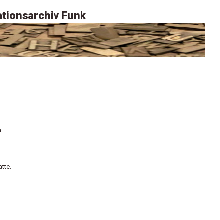
tionsarchiv Funk
n
t
tte.