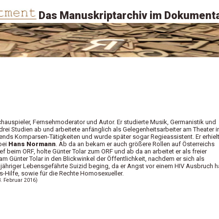
Das Manuskriptarchiv im Dokumenta
 Schauspieler, Fernsehmoderator und Autor. Er studierte Musik, Germanistik und
drei Studien ab und arbeitete anfänglich als Gelegenheitsarbeiter am Theater i
nds Komparsen-Tätigkeiten und wurde später sogar Regieassistent. Er erhiel
bei
Hans Normann
. Ab da an bekam er auch größere Rollen auf Österreichs
 beim ORF, holte Günter Tolar zum ORF und ab da an arbeitet er als freier
kam Günter Tolar in den Blickwinkel der Öffentlichkeit, nachdem er sich als
jähriger Lebensgefährte Suizid beging, da er Angst vor einem HIV Ausbruch ha
ds-Hilfe, sowie für die Rechte Homosexueller.
8. Februar 2016)