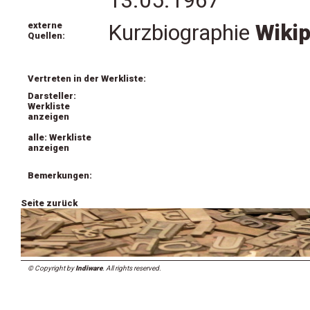
13.05.1967
externe
Kurzbiographie
Wikip
Quellen:
Vertreten in der Werkliste:
Darsteller:
Werkliste
anzeigen
alle: Werkliste
anzeigen
Bemerkungen:
Seite zurück
© Copyright by
Indiware
. All rights reserved.