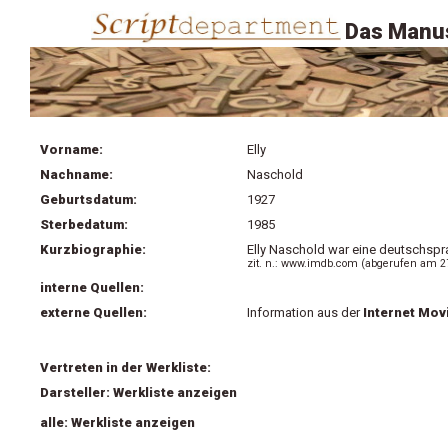
Das Manus
Vorname:
Elly
Nachname:
Naschold
Geburtsdatum:
1927
Sterbedatum:
1985
Kurzbiographie:
Elly Naschold war eine deutschspra
zit. n.: www.imdb.com (abgerufen am 27
interne Quellen:
externe Quellen:
Information aus der
Internet Mov
Vertreten in der Werkliste:
Darsteller: Werkliste anzeigen
alle: Werkliste anzeigen