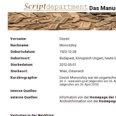
Das Manus
Vorname:
Dezsö
Nachname:
Monoszloy
Geburtsdatum:
1923-12-28
Geburtsort:
Budapest, Königreich Ungarn, heute 
Sterbedatum:
2012-05-01
Sterbeort:
Wien, Österreich
Kurzbiographie:
Dezsö Monoszloy war ein ungarischer A
zit. n.: www.wien.gv.at (abgerufen am 26.
(abgerufen am 26. April 2016)
interne Quellen:
externe Quellen:
Information von der
Homepage der S
Archivinformation von der
Homepage 
Vertreten in der Werkliste: