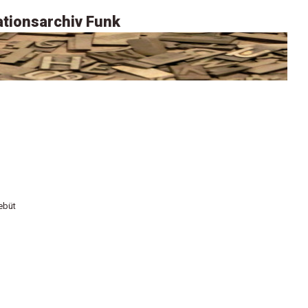
tionsarchiv Funk
ebüt