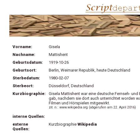
Vorname:
Gisela
Nachname:
Mattishent
Geburtsdatum:
1919-10-26
Geburtsort:
Berlin, Weimarer Republik, heute Deutschland
Sterbedatum:
1980-02-07
Sterbeort:
Düsseldorf, Deutschland
Kurzbiographie:
Gisela Mattishent war eine deutsche Fernseh- und 
gab, nachdem sie dort auch unterrichtet worden wa
Filmen und Hörspielen mitgewirkt.
zit. n.: www.wikipedia.org (abgerufen am 22. April 2016)
interne Quellen:
externe
Kurzbiographie
Wikipedia
Quellen: