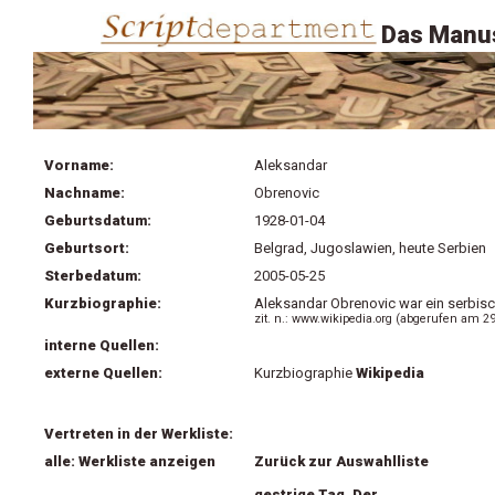
Das Manus
Vorname:
Aleksandar
Nachname:
Obrenovic
Geburtsdatum:
1928-01-04
Geburtsort:
Belgrad, Jugoslawien, heute Serbien
Sterbedatum:
2005-05-25
Kurzbiographie:
Aleksandar Obrenovic war ein serbisch
zit. n.: www.wikipedia.org (abgerufen am 29
interne Quellen:
externe Quellen:
Kurzbiographie
Wikipedia
Vertreten in der Werkliste:
alle: Werkliste anzeigen
Zurück zur Auswahlliste
gestrige Tag, Der