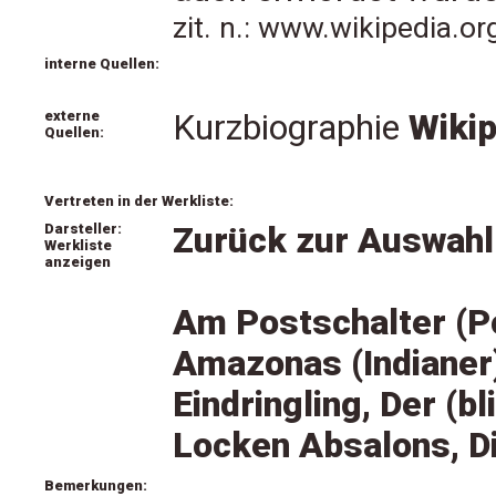
zit. n.: www.wikipedia.o
interne Quellen:
externe
Kurzbiographie
Wikip
Quellen:
Vertreten in der Werkliste:
Darsteller:
Zurück zur Auswahl
Werkliste
anzeigen
Am Postschalter (P
Amazonas (Indianer
Eindringling, Der (b
Locken Absalons, D
Bemerkungen: