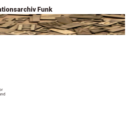
tionsarchiv Funk
or
 und