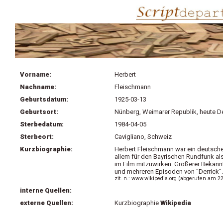
Vorname:
Herbert
Nachname:
Fleischmann
Geburtsdatum:
1925-03-13
Geburtsort:
Nünberg, Weimarer Republik, heute D
Sterbedatum:
1984-04-05
Sterbeort:
Cavigliano, Schweiz
Kurzbiographie:
Herbert Fleischmann war ein deutsche
allem für den Bayrischen Rundfunk al
im Film mitzuwirken. Größerer Bekannt
und mehreren Episoden von "Derrick". P
zit. n.: www.wikipedia.org (abgerufen am 2
interne Quellen:
externe Quellen:
Kurzbiographie
Wikipedia