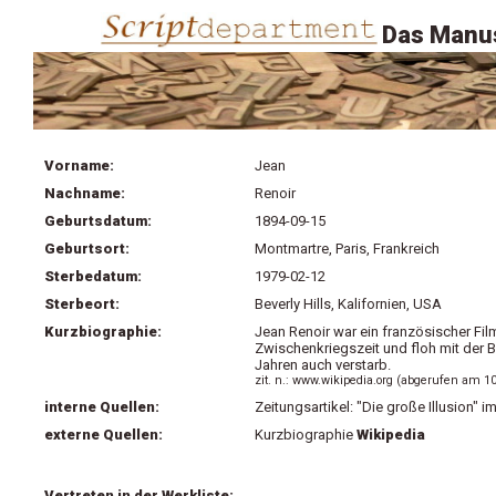
Das Manus
Vorname:
Jean
Nachname:
Renoir
Geburtsdatum:
1894-09-15
Geburtsort:
Montmartre, Paris, Frankreich
Sterbedatum:
1979-02-12
Sterbeort:
Beverly Hills, Kalifornien, USA
Kurzbiographie:
Jean Renoir war ein französischer Fil
Zwischenkriegszeit und floh mit der 
Jahren auch verstarb.
zit. n.: www.wikipedia.org (abgerufen am 1
interne Quellen:
Zeitungsartikel: "Die große Illusion" 
externe Quellen:
Kurzbiographie
Wikipedia
Vertreten in der Werkliste: