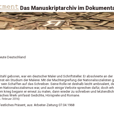
Das Manuskriptarchiv im Dokumenta
 heute Deutschland
ahl geboren, war ein deutscher Maler und Schriftsteller. Er absolvierte an der
t ein Studium der Malerei. Mit der Machtergreifung der Nationalsozialisten g
er sein Schaffen auf das Schreiben. Seine Rolle ist deshalb leicht ambivalent, d
n Nationalsozialismus war, und auch einige Verbote sprechen dafür, doch erhi
dem krieg begann er erneut zu malen, dann wieder zu schreiben und letztendlich
erarisches Werk umfasst Gedichte, Hörspiele und Romane.
6. Februar 2016)
 festliches Präsent, aus: Arbeiter-Zeitung 07.04.1968