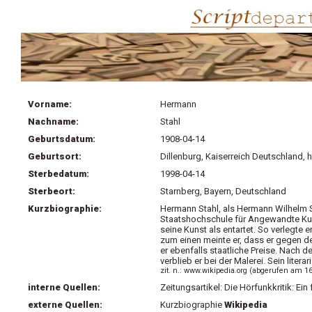
Vorname:
Hermann
Nachname:
Stahl
Geburtsdatum:
1908-04-14
Geburtsort:
Dillenburg, Kaiserreich Deutschland,
Sterbedatum:
1998-04-14
Sterbeort:
Starnberg, Bayern, Deutschland
Kurzbiographie:
Hermann Stahl, als Hermann Wilhelm St
Staatshochschule für Angewandte Kuns
seine Kunst als entartet. So verlegte 
zum einen meinte er, dass er gegen de
er ebenfalls staatliche Preise. Nach 
verblieb er bei der Malerei. Sein lit
zit. n.: www.wikipedia.org (abgerufen am 1
interne Quellen:
Zeitungsartikel: Die Hörfunkkritik: Ein
externe Quellen:
Kurzbiographie
Wikipedia