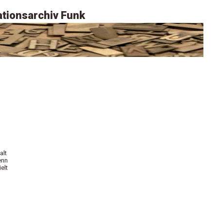
tionsarchiv Funk
alt
enn
elt