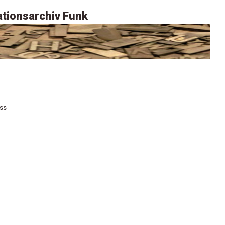
tionsarchiv Funk
ass