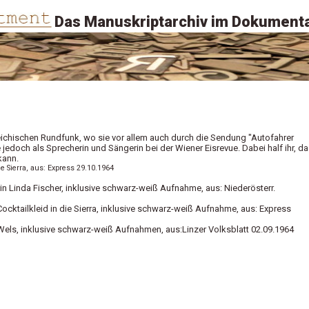
Das Manuskriptarchiv im Dokumenta
reichischen Rundfunk, wo sie vor allem auch durch die Sendung "Autofahrer
jedoch als Sprecherin und Sängerin bei der Wiener Eisrevue. Dabei half ihr, d
kann.
die Sierra, aus: Express 29.10.1964
in Linda Fischer, inklusive schwarz-weiß Aufnahme, aus: Niederösterr.
Cocktailkleid in die Sierra, inklusive schwarz-weiß Aufnahme, aus: Express
Wels, inklusive schwarz-weiß Aufnahmen, aus:Linzer Volksblatt 02.09.1964