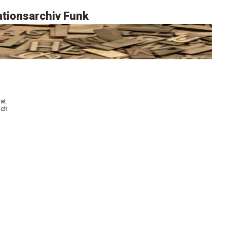
tionsarchiv Funk
at.
ich