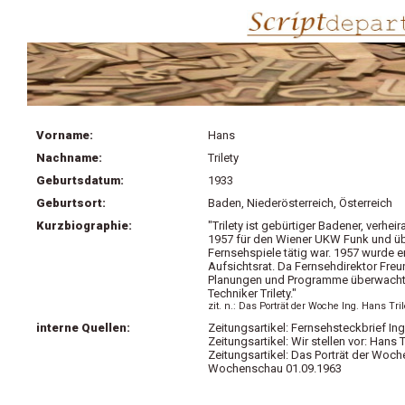
Vorname:
Hans
Nachname:
Trilety
Geburtsdatum:
1933
Geburtsort:
Baden, Niederösterreich, Österreich
Kurzbiographie:
"Trilety ist gebürtiger Badener, verhe
1957 für den Wiener UKW Funk und übe
Fernsehspiele tätig war. 1957 wurde 
Aufsichtsrat. Da Fernsehdirektor Freu
Planungen und Programme überwacht, 
Techniker Trilety."
zit. n.: Das Porträt der Woche Ing. Hans T
interne Quellen:
Zeitungsartikel: Fernsehsteckbrief In
Zeitungsartikel: Wir stellen vor: Hans
Zeitungsartikel: Das Porträt der Woch
Wochenschau 01.09.1963