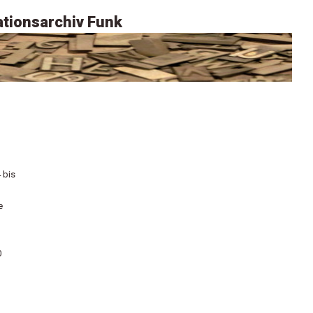
tionsarchiv Funk
 bis
e
0