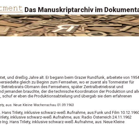
Das Manuskriptarchiv im Dokumenta
iratet, und dreißig Jahre alt. Er begann beim Grazer Rundfunk, arbeitete von 1954
rsiedelte gleich zu Beginn zum Fernsehen, wo er zuerst als Tonmeister für
er Betriebsrats-Obmann des Fernsehens, später Zentralbetriebsrat und
nd jemanden brauchte, der die technische Koordination der Produktion und all
schuf er eben die Produktionsabteilung und übergab sie dem erfahrenen
rilety, aus: Neue Kleine Wochenschau 01.09.1963
g. Hans Trilety, inklusive schwarz-weiß Aufnahme, aus:Funk und Film 10.12.196
 Trilety, inklusive schwarz-weiß Aufnahme, aus: Radio Österreich 24.11.1962
e Ing. Hans Trilety, inklusive schwarz-weiß Aufnahme, aus: Neue Kleine