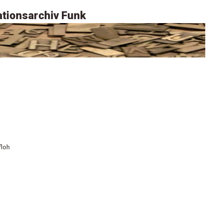
tionsarchiv Funk
floh