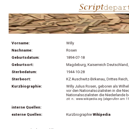
Vorname:
Willy
Nachname:
Rosen
Geburtsdatum:
1894-07-18
Geburtsort:
Magdeburg, Kaiserreich Deutschland,
Sterbedatum:
1944-10-28
Sterbeort:
KZ Auschwitz-Birkenau, Drittes Reich,
Kurzbiographie:
Willy Julius Rosen, geboren als Wilhe
vor den Nationalsozialisten in die Nie
Nationalsozialisten die Niederlande be
zit. n.: www.wikipedia.org (abgerufen am 1
interne Quellen:
externe Quellen:
Kurzbiographie
Wikipedia