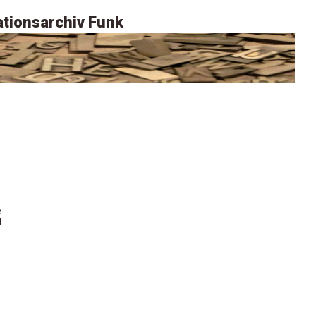
tionsarchiv Funk
.
l