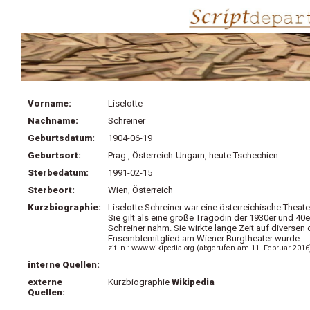
Vorname:
Liselotte
Nachname:
Schreiner
Geburtsdatum:
1904-06-19
Geburtsort:
Prag , Österreich-Ungarn, heute Tschechien
Sterbedatum:
1991-02-15
Sterbeort:
Wien, Österreich
Kurzbiographie:
Liselotte Schreiner war eine österreichische Theaters
Sie gilt als eine große Tragödin der 1930er und 40e
Schreiner nahm. Sie wirkte lange Zeit auf diverse
Ensemblemitglied am Wiener Burgtheater wurde.
zit. n.: www.wikipedia.org (abgerufen am 11. Februar 2016
interne Quellen:
externe
Kurzbiographie
Wikipedia
Quellen: