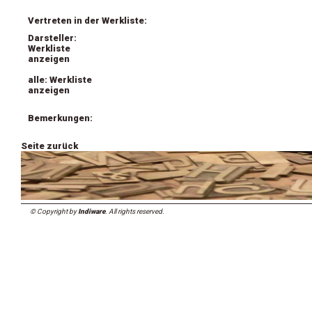
Vertreten in der Werkliste:
Darsteller:
Werkliste
anzeigen
alle: Werkliste
anzeigen
Bemerkungen:
Seite zurück
© Copyright by
Indiware
. All rights reserved.