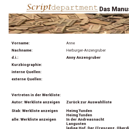
Das Manus
Vorname:
Anne
Nachname:
Herburger-Anzengruber
d.i.:
Anny Anzengruber
Kurzbiographie:
interne Quellen:
externe Quellen:
Vertreten in der Werkliste:
Autor: Werkliste anzeigen
Zurück zur Auswahlliste
Stab: Werkliste anzeigen
Heimg´funden
Heimg´funden
alle: Werkliste anzeigen
In der Andreasnacht
Langusten
ledige Hof, Der (Crescenz, Oberd