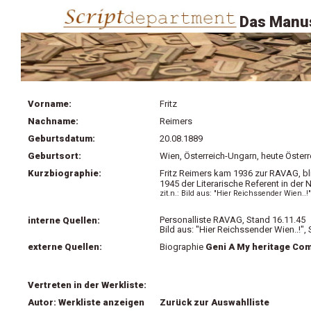
Das Manus
Vorname:
Fritz
Nachname:
Reimers
Geburtsdatum:
20.08.1889
Geburtsort:
Wien, Österreich-Ungarn, heute Österr
Kurzbiographie:
Fritz Reimers kam 1936 zur RAVAG, bl
1945 der Literarische Referent in de
zit.n.: Bild aus: "Hier Reichssender Wien..!"
Personalliste RAVAG, Stand 16.11.45
interne Quellen:
Bild aus: "Hier Reichssender Wien..!", 
externe Quellen:
Biographie
Geni A My heritage Co
Vertreten in der Werkliste:
Autor: Werkliste anzeigen
Zurück zur Auswahlliste