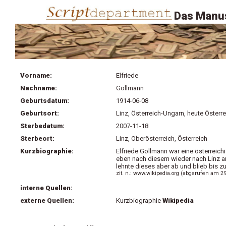
Das Manus
Vorname:
Elfriede
Nachname:
Gollmann
Geburtsdatum:
1914-06-08
Geburtsort:
Linz, Österreich-Ungarn, heute Österre
Sterbedatum:
2007-11-18
Sterbeort:
Linz, Oberösterreich, Österreich
Kurzbiographie:
Elfriede Gollmann war eine österreic
eben nach diesem wieder nach Linz an
lehnte dieses aber ab und blieb bis z
zit. n.: www.wikipedia.org (abgerufen am 2
interne Quellen:
externe Quellen:
Kurzbiographie
Wikipedia