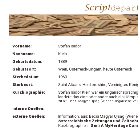
Vorname:
Stefan Isidor
Nachname:
Klein
Geburtsdatum:
1889
Geburtsort:
Wien, Österreich-Ungarn, heute Österreich
Sterbedatum:
1960
Sterbeort:
Saint Albans, Hertfordshire, Vereinigtes Köni
Kurzbiographie:
Stefan Isidor Klein war ein ungarischsprachi
landete das eine oder ander auch als Hörspie
zit.n.: Becsi Magyar Ujsag (Wiener Ungarische Zeit
interne Quellen:
externe Quellen:
Information, aus: Becsi Magyar Ujsag (Wiener
österreichische Zeitungen und Zeitschr
Kurzbiographie in
Geni A MyHeritage Co