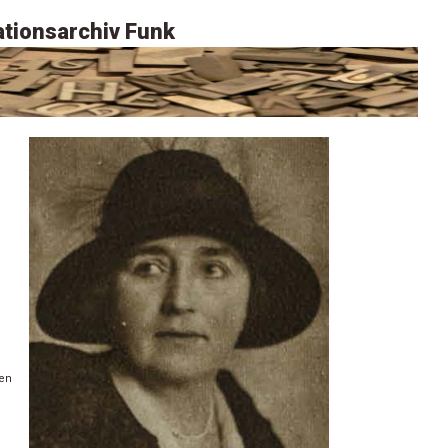
tionsarchiv Funk
fen