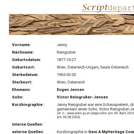
Vorname:
Jenny
Nachname:
Reingruber
Geburtsdatum:
1877-10-27
Geburtsort:
Wien, Österreich-Ungarn, heute Österreich
Sterbedatum:
1965-03-03
Sterbeort:
Wien, Österreich
Ehemann:
Eugen Jensen
Sohn:
Victor Reingruber-Jensen
Kurzbiographie:
Jenny Reingruber war eine Schauspielerin, d
gemeinsam einen Sohn, Victor Reingruber-Je
zit. n.: www.wien.gv.at (abgerufen am 04. April 2
am 04.08.2026)
interne Quellen:
externe Quellen:
Kurzbiographie in
Geni A MyHeritage Co