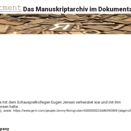
Das Manuskriptarchiv im Dokumenta
ie mit dem Schauspielkollegen Eugen Jensen verheiratet war und mit ihm
nsen hatte.
016), sowie: https://www.geni.com/people/Jenny-Reingruber/6000000226686943838 (abgeru
mpany