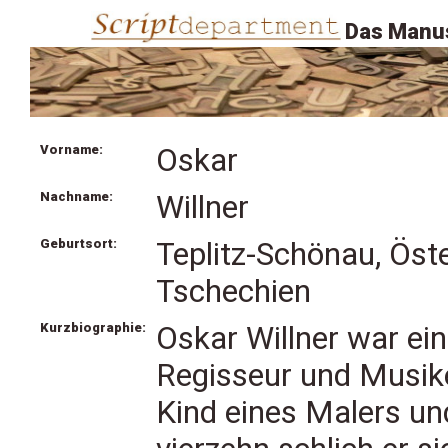
Das Manus
Vorname:
Oskar
Nachname:
Willner
Geburtsort:
Teplitz-Schönau, Öste
Tschechien
Kurzbiographie:
Oskar Willner war ei
Regisseur und Musike
Kind eines Malers und