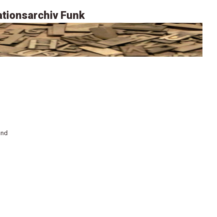
tionsarchiv Funk
und
n