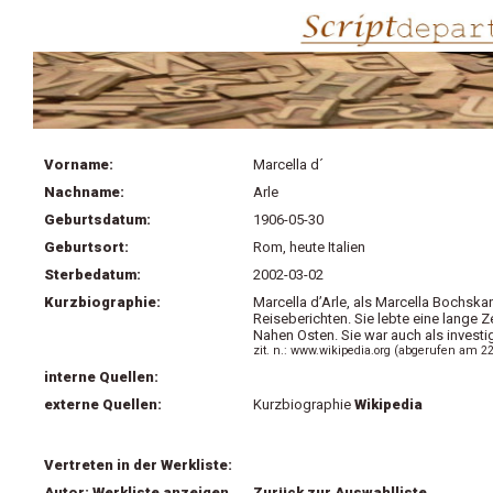
Vorname:
Marcella d´
Nachname:
Arle
Geburtsdatum:
1906-05-30
Geburtsort:
Rom, heute Italien
Sterbedatum:
2002-03-02
Kurzbiographie:
Marcella d’Arle, als Marcella Bochska
Reiseberichten. Sie lebte eine lange Z
Nahen Osten. Sie war auch als investiga
zit. n.: www.wikipedia.org (abgerufen am 2
interne Quellen:
externe Quellen:
Kurzbiographie
Wikipedia
Vertreten in der Werkliste:
Autor: Werkliste anzeigen
Zurück zur Auswahlliste